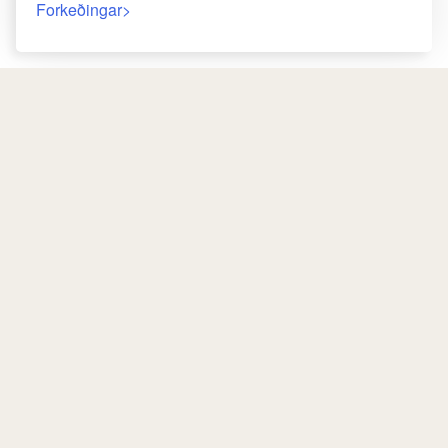
Forkeðingar
Til Baka