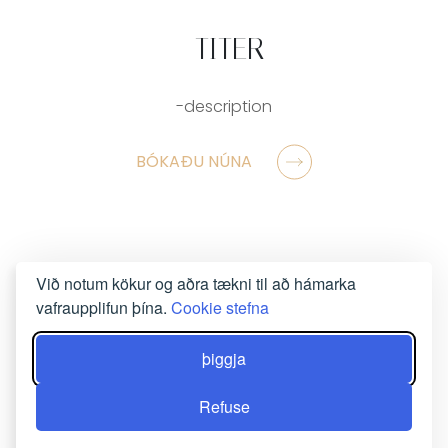
-TITER
-description
BÓKAÐU NÚNA
Við notum kökur og aðra tækni til að hámarka
vafraupplifun þína.
Cookie stefna
þiggja
Refuse