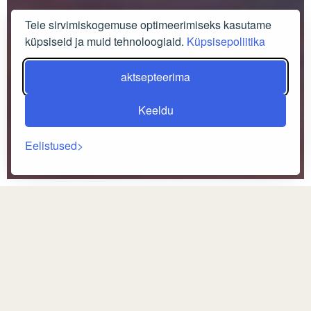
Teie sirvimiskogemuse optimeerimiseks kasutame
küpsiseid ja muid tehnoloogiaid.
Küpsisepoliitika
aktsepteerima
Keeldu
Eelistused