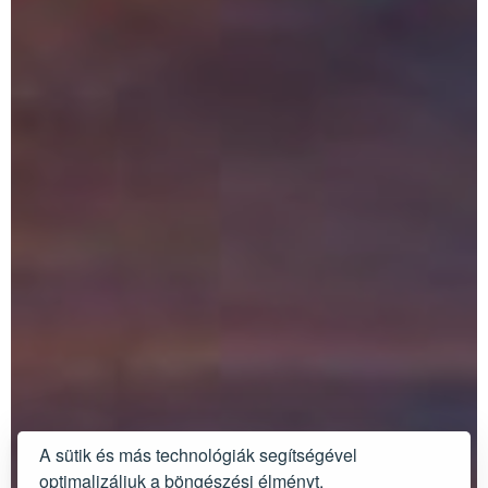
A sütik és más technológiák segítségével
optimalizáljuk a böngészési élményt.