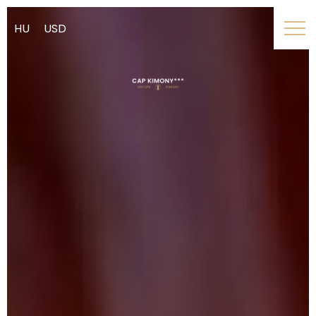
HU
USD