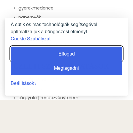
gyerekmedence
napernyők
A sütik és más technológiák segítségével
napozóágyak vagy székek
optimalizáljuk a böngészési élményt.
vízicsúszda
Cookie Szabályzat
masszázs Felár ellenében
Elfogad
ÜZLETI SZOLGÁLTATÁSOK
Megtagadni
fax | fénymásolás
Beállítások
üzleti központ
tárgyaló | rendezvényterem
HÁLÓSZOBA
Ruhásszekrény