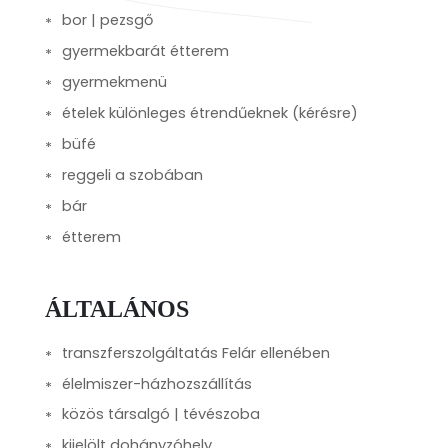
bor | pezsgő
gyermekbarát étterem
gyermekmenü
ételek különleges étrendűeknek (kérésre)
büfé
reggeli a szobában
bár
étterem
ÁLTALÁNOS
transzferszolgáltatás Felár ellenében
élelmiszer-házhozszállítás
közös társalgó | tévészoba
kijelölt dohányzóhely