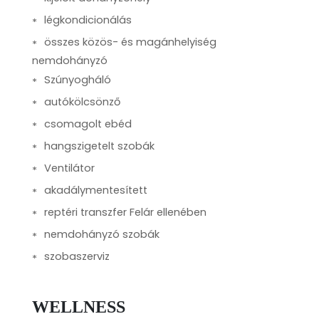
légkondicionálás
összes közös- és magánhelyiség
nemdohányzó
Szúnyogháló
autókölcsönző
csomagolt ebéd
hangszigetelt szobák
Ventilátor
akadálymentesített
reptéri transzfer Felár ellenében
nemdohányzó szobák
szobaszerviz
WELLNESS