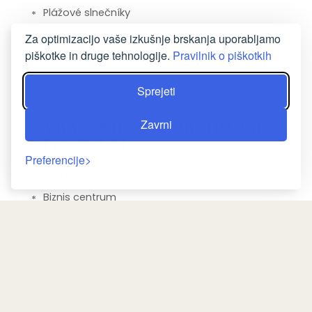
Plážové slnečníky
Plážové stoličky/ležadlá
Za optimizacijo vaše izkušnje brskanja uporabljamo
piškotke in druge tehnologije.
Pravilnik o piškotkih
Vodná šmykľavka
Masáže za príplatok
Sprejeti
Zavrni
VYBAVENIE PRE OBCHODNÉ
STRETNUTIA
Preferencije
Fax/fotokopírovanie
Biznis centrum
Priestor na organizovanie stretnutí
SPÁLŇA
Skriňa alebo šatník