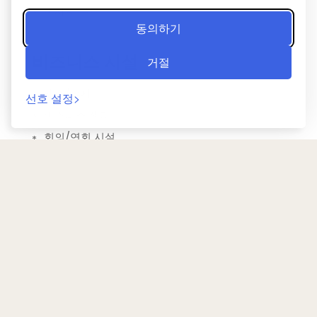
마사지 유료
동의하기
비즈니스 시설
거절
팩스/복사
선호 설정
비즈니스 센터
회의/연회 시설
침실
옷장
드레스룸
전망