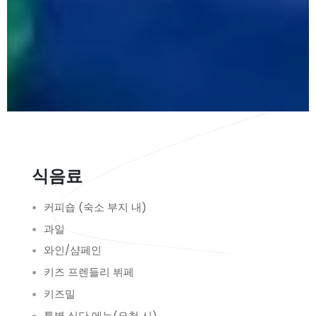
식음료
커피숍 (숙소 부지 내)
과일
와인/샴페인
키즈 프렌들리 뷔페
키즈밀