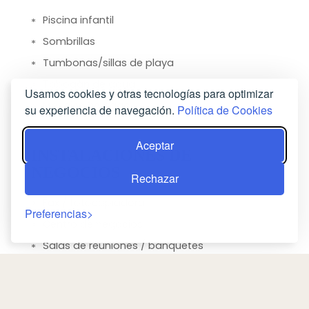
Piscina infantil
Sombrillas
Tumbonas/sillas de playa
Tobogán de agua
Usamos cookies y otras tecnologías para optimizar
Masajes De pago
su experiencia de navegación.
Política de Cookies
Aceptar
INSTALACIONES DE
NEGOCIOS
Rechazar
Fax / fotocopiadora
Preferencias
Centro de negocios
Salas de reuniones / banquetes
HABITACIÓN