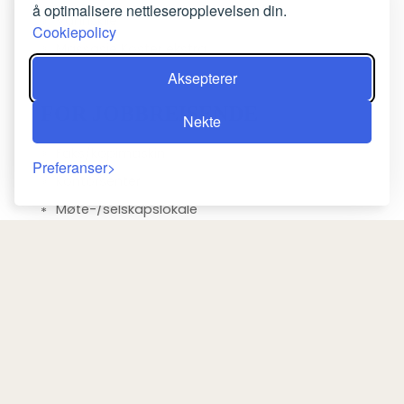
å optimalisere nettleseropplevelsen din.
Vannsklie
Cookiepolicy
Massasje Koster ekstra
Aksepterer
FOR JOBBREISENDE
Nekte
Faks/kopimaskin
Preferanser
Kontorsenter
Møte-/selskapslokale
ROM
Klesskap
Omkledningsrom