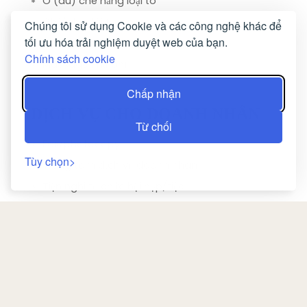
Ô (dù) che nắng loại to
Ghế/ghế dài tắm nắng
Chúng tôi sử dụng Cookie và các công nghệ khác để
tối ưu hóa trải nghiệm duyệt web của bạn.
Cầu trượt nước
Chính sách cookie
Massage Phụ phí
Chấp nhận
DỊCH VỤ CHO DOANH NHÂN
Từ chối
Fax/photocopy
Tùy chọn
Trung tâm dịch vụ doanh nhân
Tiện nghi tổ chức hội họp/tiệc
PHÒNG NGỦ
Tủ hoặc phòng để quần áo
Phòng thay quần áo