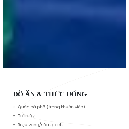
ĐỒ ĂN & THỨC UỐNG
Quán cà phê (trong khuôn viên)
Trái cây
Rượu vang/sâm panh