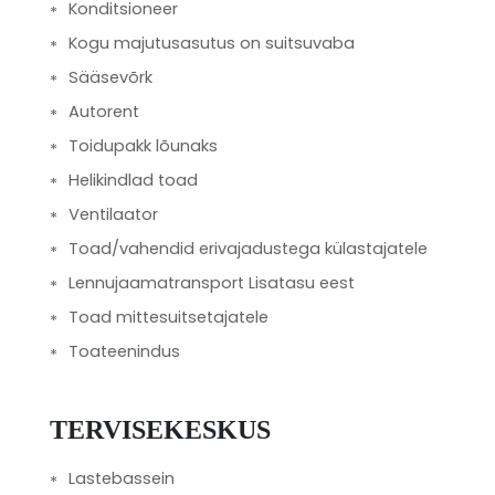
Konditsioneer
Kogu majutusasutus on suitsuvaba
Sääsevõrk
Autorent
Toidupakk lõunaks
Helikindlad toad
Ventilaator
Toad/vahendid erivajadustega külastajatele
Lennujaamatransport Lisatasu eest
Toad mittesuitsetajatele
Toateenindus
TERVISEKESKUS
Lastebassein