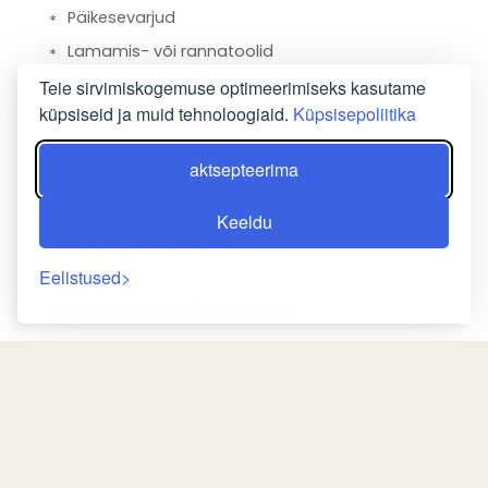
Päikesevarjud
Lamamis- või rannatoolid
Veeliumägi
Teie sirvimiskogemuse optimeerimiseks kasutame
küpsiseid ja muid tehnoloogiaid.
Küpsisepoliitika
Massaaž Lisatasu eest
aktsepteerima
ÄRITEENUSED
Keeldu
Faks/Paljundusmasin
Eelistused
Ärikeskus
Koosolekuruum/banketisaal
MAGAMISTUBA
Riide- või seinakapp
Riietusruum