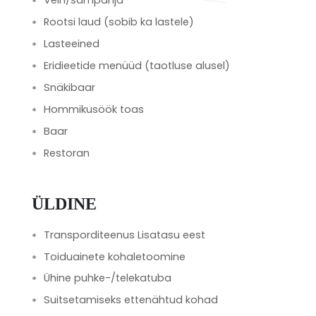
Vein/šampanja
Rootsi laud (sobib ka lastele)
Lasteeined
Eridieetide menüüd (taotluse alusel)
Snäkibaar
Hommikusöök toas
Baar
Restoran
ÜLDINE
Transporditeenus Lisatasu eest
Toiduainete kohaletoomine
Ühine puhke-/telekatuba
Suitsetamiseks ettenähtud kohad